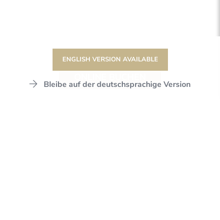
ENGLISH VERSION AVAILABLE
ONLINE BUCHEN
Bleibe auf der deutschsprachige Version
DER STANGLWIRT
SPORT & VITAL
FITNESSWELT
FITNESSGARTEN
WIR SORGEN FÜR BEWEGUNG!
IM STANGLWIRT-
FITNESSGARTEN