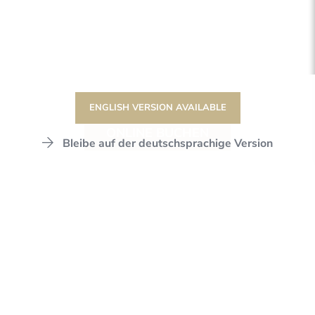
ENGLISH VERSION AVAILABLE
ONLINE BUCHEN
Bleibe auf der deutschsprachige Version
DER STANGLWIRT
STANGLWIRT
HOTEL
RESTAURANTS & BAR
FÜR EINEN URLAUB NACH IHREM
GESCHMACK
UNSERE RESTAURANTS