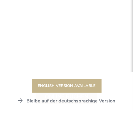
ENGLISH VERSION AVAILABLE
ONLINE BUCHEN
Bleibe auf der deutschsprachige Version
DER STANGLWIRT
WELLNESS & SPA
SPA-ANWENDUNGEN
PARTNER & PRODUKTE