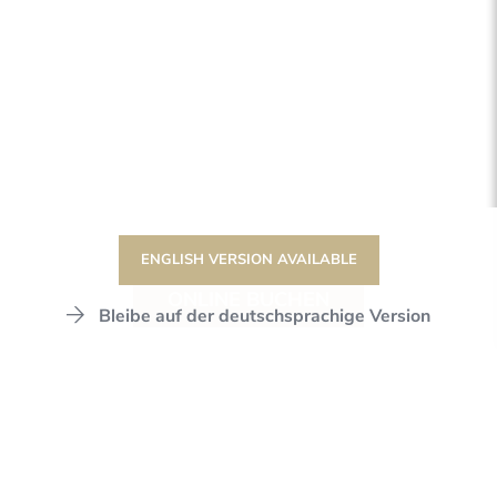
ENGLISH VERSION AVAILABLE
ONLINE BUCHEN
Bleibe auf der deutschsprachige Version
DER STANGLWIRT
STANGLWIRT
HOTEL
ZIMMER & SUITEN
SUITEN
ANKOMMEN & WOHLFÜHLEN