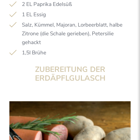
2 EL Paprika Edelsüß
1 EL Essig
Salz, Kümmel, Majoran, Lorbeerblatt, halbe
Zitrone (die Schale gerieben), Petersilie
gehackt
1,5l Brühe
ZUBEREITUNG DER
ERDÄPFLGULASCH