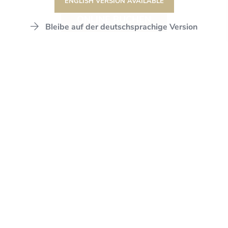
ENGLISH VERSION AVAILABLE
ONLINE BUCHEN
Bleibe auf der deutschsprachige Version
DER STANGLWIRT
STANGLWIRT
SERVICE
PRESSE
DER STANGLWIRT NACH AUSSEN
PRESSE
Hier finden Sie alle Infos zu unserer
Pressebetreuung, können unsere Pressemappe
downloaden und Imagebilder anfordern.
Wir freuen uns sehr über Ihr Interesse und stehen
Ihnen sehr gerne jederzeit für Fragen und
Wünsche zur Verfügung.