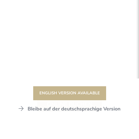
ENGLISH VERSION AVAILABLE
ONLINE BUCHEN
Bleibe auf der deutschsprachige Version
DER STANGLWIRT
WELLNESS & SPA
SPA-ANWENDUNGEN
KOSMETISCHE BEHANDLUNGEN